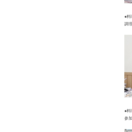
●料
調
●料
参