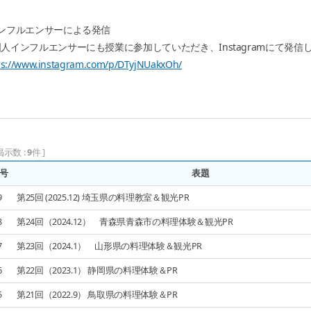
インフルエンサーによる発信
人インフルエンサーにも授業に参加していただき、Instagramにて発
ps://www.instagram.com/p/DTyjNUakxOh/
掲示数 :
9
件 ]
号
表題
9
第25回 (2025.12) 埼玉県の料理教室＆観光PR
8
第24回（2024.12） 青森県青森市の料理体験＆観光PR
7
第23回（2024.1） 山形県の料理体験＆観光PR
6
第22回（2023.1） 静岡県の料理体験＆PR
5
第21回（2022.9） 鳥取県の料理体験＆PR