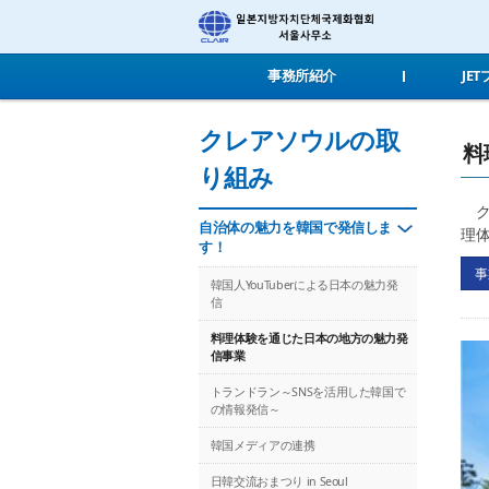
事務所紹介
JE
クレアソウルの取
料
り組み
ク
自治体の魅力を韓国で発信しま
理
す！
事
韓国人YouTuberによる日本の魅力発
信
料理体験を通じた日本の地方の魅力発
信事業
トランドラン～SNSを活用した韓国で
の情報発信～
韓国メディアの連携
日韓交流おまつり in Seoul