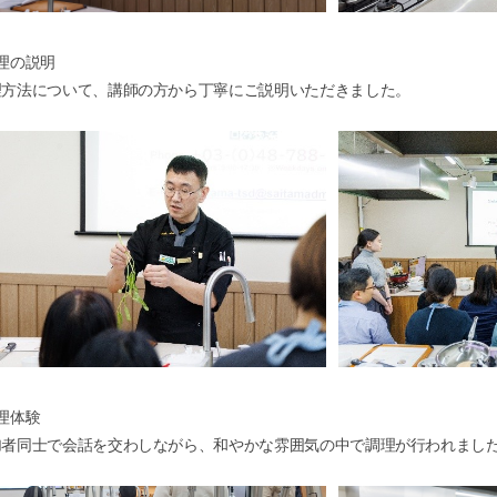
20
理の説明
201
理方法について、講師の方から丁寧にご説明いただきました。
20
201
20
201
20
201
20
201
20
201
20
理体験
201
加者同士で会話を交わしながら、和やかな雰囲気の中で調理が行われまし