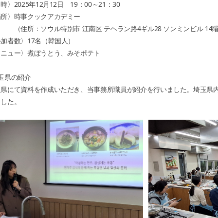
時〉2025年12月12日 19：00～21：30
20
場所〉時事クックアカデミー
201
住所：ソウル特別市 江南区 テヘラン路4ギル28 ソンミンビル 14
加者数〉17名（韓国人）
20
メニュー〉煮ぼうとう、みそポテト
201
20
玉県の紹介
201
玉県にて資料を作成いただき、当事務所職員が紹介を行いました。埼玉県
20
ました。
201
20
201
20
201
20
201
20
201