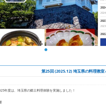
20
202
20
202
20
202
20
202
20
202
第25回 (2025.12) 埼玉県の料理教
20
202
20
025年度は、埼玉県の郷土料理体験を実施しました！
202
20
要
201