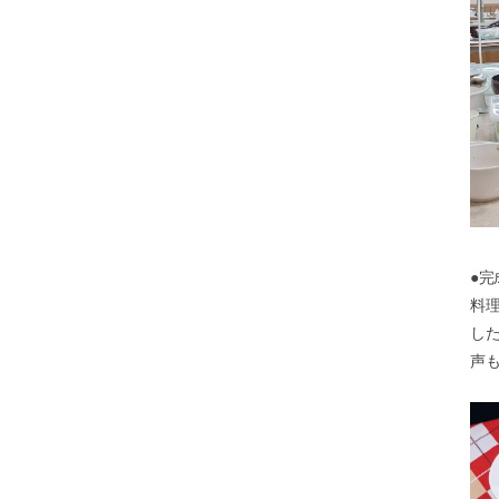
●
料
し
声