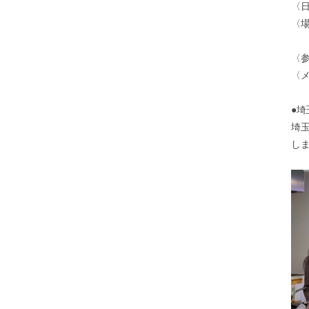
〈日
〈
（
〈参
〈
●埼
埼
し