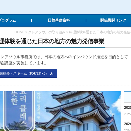
Local Navigation 바로가기
Contents 바로가기
Footer 바로가기
Tプログラム
日韓基礎資料
関係機関リンク
HOME > クレアソウルの取り組み > 料理体験を通じた日本の地方の魅力発信
理体験を通じた日本の地方の魅力発信事業
レアソウル事務所では、日本の地方へのインバウンド推進を目的として、
体験講座を実施しています。
業概要・スキーム
（PDF/831KB）
20
202
20
202