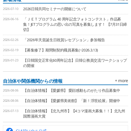
2026-07-10
2026日韓共同セミナーの開催について
2026-06-16
「ＪＥＴプログラム 40 周年記念フォトコンテスト」作品募
集！JETプログラムの思い出の写真を募集します！ 【7月31日締
切】
2026-02-26
「2026年天皇誕生日祝賀レセプション」参加報告
2026-02-19
【募集修了】期間制契約職員募集(~2026.3.13)
2026-01-23
【日韓国交正常化60周年記念】日韓公務員交流ワークショップ
の開催
自治体や関係機関からの情報
+ more
2026-08-06
【自治体情報】【愛媛県】 愛顔感動ものがたり作品募集中
2026-08-06
【自治体情報】【愛媛県美術館】 「新！浮世絵展」開催中
2026-07-13
【自治体情報】【北九州市】【4コマ漫画大募集！！】北九州
国際漫画大賞
CLAIRソウル公式