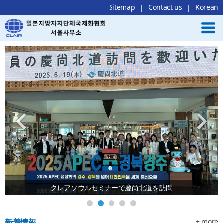
Local Navigation 바로가기
Contents 바로가기
Footer 바로가기
Sitemap
Contact us
Korean
クレアソウルセミナーで慶尚北道を訪問
新着情報
+ more