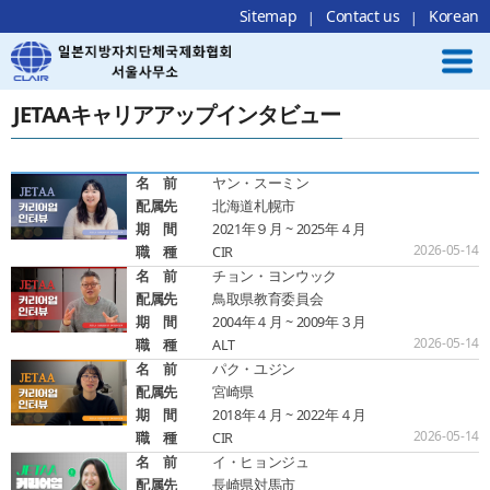
Local Navigation 바로가기
Contents 바로가기
Footer 바로가기
Sitemap
Contact us
Korean
JETAAキャリアアップインタビュー
名 前
ヤン・スーミン
配属先
北海道札幌市
期 間
2021年９月 ~ 2025年４月
2026-05-14
職 種
CIR
名 前
チョン・ヨンウック
配属先
鳥取県教育委員会
期 間
2004年４月 ~ 2009年３月
2026-05-14
職 種
ALT
名 前
パク・ユジン
配属先
宮崎県
期 間
2018年４月 ~ 2022年４月
2026-05-14
職 種
CIR
名 前
イ・ヒョンジュ
配属先
長崎県対馬市