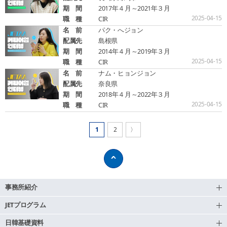
期 間
2017年４月～2021年３月
2025-04-15
職 種
CIR
名 前
パク・へジョン
配属先
島根県
期 間
2014年４月～2019年３月
2025-04-15
職 種
CIR
名 前
ナム・ヒョンジョン
配属先
奈良県
期 間
2018年４月～2022年３月
2025-04-15
職 種
CIR
1
2
〉
事務所紹介
JETプログラム
日韓基礎資料