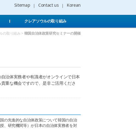
Sitemap
Contact us
Korean
クレアソウルの取り組み
ウルの取り組み >
韓国自治体政策研究セミナーの開催
の自治体実務者や有識者がオンラインで日本
る貴重な機会ですので、是非ご活用くださ
韓国の先進的な自治体政策について韓国の自治
教授、研究機関等）が日本の自治体実務者を対