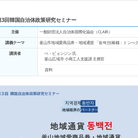
第3回韓国自治体政策研究セミナー
主催
一般財団法人自治体国際化協会（CLAIR）
講義テーマ
釜山市地域愛商品券・地域通貨 「동백전(椿錢：トンべ
講演者
ぺ・ビョンジン 氏
釜山広域市 小商工人支援課 主務官
資料