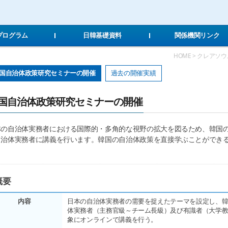
Local Navigation 바로가기
Contents 바로가기
Footer 바로가기
Tプログラム
日韓基礎資料
関係機関リンク
HOME > クレアソ
国自治体政策研究セミナーの開催
過去の開催実績
国自治体政策研究セミナーの開催
本の自治体実務者における国際的・多角的な視野の拡大を図るため、韓国
自治体実務者に講義を行います。韓国の自治体政策を直接学ぶことができ
。
概要
内容
日本の自治体実務者の需要を捉えたテーマを設定し、
体実務者（主務官級～チーム長級）及び有識者（大学
象にオンラインで講義を行う。