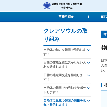
事務所紹介
JE
クレアソウルの取
韓
り組み
韓
自治体の魅力を韓国で発信しま
す！
日
日韓の交流促進に欠かせない人
の
材を派遣します！
い
日韓の地域間交流を推進しま
す！
自治体の韓国での活動をサポー
トします！
自治体に役立つ韓国の情報を収
集・発信します！