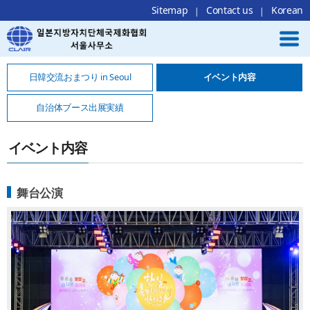
Local Navigation 바로가기
Contents 바로가기
Footer 바로가기
Sitemap
Contact us
Korean
日韓交流おまつり in Seoul
イベント内容
自治体ブース出展実績
イベント内容
舞台公演