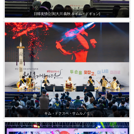
日韓友情公演(大川 義秋 ＆イム・ドギョン)
キム・ドクスペ・サムルノリ