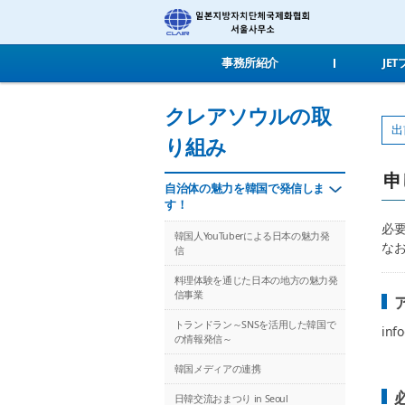
事務所紹介
JE
クレアソウルの取
出
り組み
申
自治体の魅力を韓国で発信しま
す！
必
韓国人YouTuberによる日本の魅力発
な
信
料理体験を通じた日本の地方の魅力発
信事業
トランドラン～SNSを活用した韓国で
info
の情報発信～
韓国メディアの連携
日韓交流おまつり in Seoul