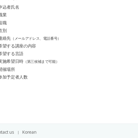
申込者氏名
職業
役職
性別
連絡先
（メールアドレス、電話番号）
希望する講座の内容
希望する言語
実施希望日時
（第三候補まで可能）
開催場所
参加予定者人数
tact us
Korean
関係機関リンク