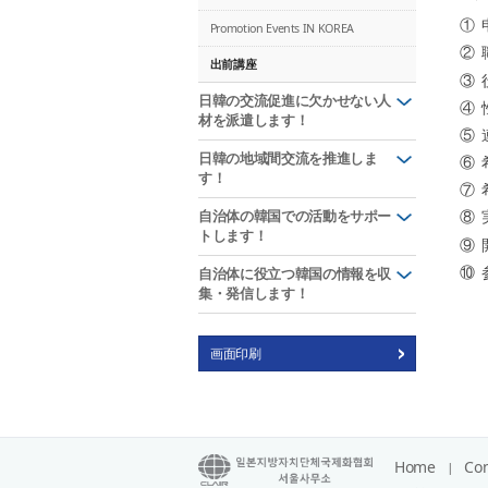
①
Promotion Events IN KOREA
②
出前講座
③
日韓の交流促進に欠かせない人
④
材を派遣します！
⑤
日韓の地域間交流を推進しま
⑥
す！
⑦
⑧
自治体の韓国での活動をサポー
トします！
⑨
⑩
自治体に役立つ韓国の情報を収
集・発信します！
画面印刷
Home
Con