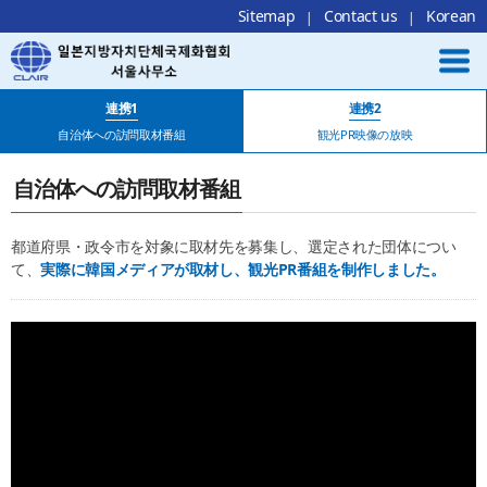
Local Navigation 바로가기
Contents 바로가기
Footer 바로가기
Sitemap
Contact us
Korean
連携1
連携2
自治体への訪問取材番組
観光PR映像の放映
自治体への訪問取材番組
都道府県・政令市を対象に取材先を募集し、選定された団体につい
て、
実際に韓国メディアが取材し、観光PR番組を制作しました。