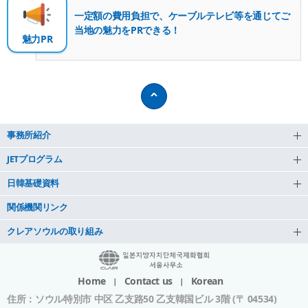
一定額の費用負担で、
ケーブルテレビ等を通じてご
韓国メディア「チャンネルＪ」とのタイアップにより、
沖縄県を訪問取材しました！
当地の魅力をPR
できる！
魅力PR
2020-06-15
韓国メディア「チャンネルＪ」とのタイアップにより、
北海道帯広市を訪問取材しました！
2020-02-04
事務所紹介
韓国メディア「チャンネルＪ」とのタイアップにより、
和歌山県を訪問取材しました！！
JETプログラム
〇小千谷市錦鯉の里
2019-10-11
日韓基礎資料
韓国メディア「チャンネルＪ」とのタイアップにより、
関係機関リンク
長野県を訪問取材しました！！
クレアソウルの取り組み
2019-09-10
韓国メディア「チャンネルＪ」とのタイアップにより、
Home
Contact us
Korean
鹿児島県を訪問取材しました！！
住所
：ソウル特別市 中区 乙支路50 乙支韓国ビル 3階 (〒 04534)
2019-02-12