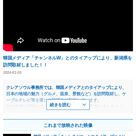
韓国メディア「チャンネルW」とのタイアップにより、新潟県を
訪問取材しました！！
2024-02-20
クレアソウル事務所では、韓国メディアとのタイアップにより、
日本の地域の魅力（グルメ、温泉、景観など）を訪問取材し、ケ
ーブルテレビ等を通じて韓国内で配信しています。
続きを読む
2023年度２回目となる今回は、新潟県を訪問取材しました！！
ケーブルテレビ「チャンネルW」で、以下の日程で放送されま
す。
これまで放映された映像
知れば知るほど面白い日本旅行（新潟県編）：2024年2月29日
（木）19:00