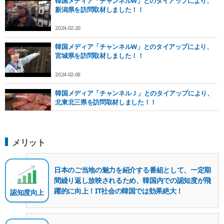
韓国メディア「チャンネルW」とのタイアップにより、
新潟県を訪問取材しました！！
●取材スポット
2024-02-20
〇清津峡渓谷トンネル
〇小千谷市錦鯉の里
韓国メディア「チャンネルW」とのタイアップにより、
〇寺泊魚の市場通り
宮城県を訪問取材しました！！
〇燕市産業史料館
2024-02-08
〇燕三条地場産業振興センター
〇四季の宿 みのや
韓国メディア「チャンネルＪ」とのタイアップにより、
〇越後一宮 彌彦神社
北東北三県を訪問取材しました！！
〇弥彦山ロープウェイ・弥彦山パノラマタワー
〇ぽんしゅ館
2023-02-22
〇名物 万代そば
韓国メディア「チャンネルＪ」とのタイアップにより、
〇今代司酒造
メリット
四国（徳島県、高知県、愛媛県、香川県）を訪問取材し
ました！！
●取材風景
日本のご当地の魅力を紹介する番組として、
一定期
2022-12-09
〇清津峡渓谷トンネル
間繰り返し放映されるため
、韓国内での
認知度が飛
韓国メディア「チャンネルＪ」とのタイアップにより、
躍的に向上！
IT社会の韓国では効果絶大！
認知度向上
四国（徳島県、高知県、愛媛県、香川県）を訪問取材し
ました！
2022-12-09