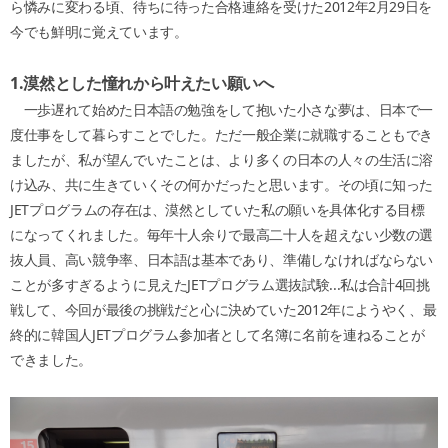
ら憐みに変わる頃、待ちに待った合格連絡を受けた2012年2月29日を
今でも鮮明に覚えています。
1.
漠然とした憧れから叶えたい願いへ
一歩遅れて始めた日本語の勉強をして抱いた小さな夢は、日本で一
度仕事をして暮らすことでした。ただ一般企業に就職することもでき
ましたが、私が望んでいたことは、より多くの日本の人々の生活に溶
け込み、共に生きていくその何かだったと思います。その頃に知った
JETプログラムの存在は、漠然としていた私の願いを具体化する目標
になってくれました。毎年十人余りで最高二十人を超えない少数の選
抜人員、高い競争率、日本語は基本であり、準備しなければならない
ことが多すぎるように見えたJETプログラム選抜試験...私は合計4回挑
戦して、今回が最後の挑戦だと心に決めていた2012年にようやく、最
終的に韓国人JETプログラム参加者として名簿に名前を連ねることが
できました。