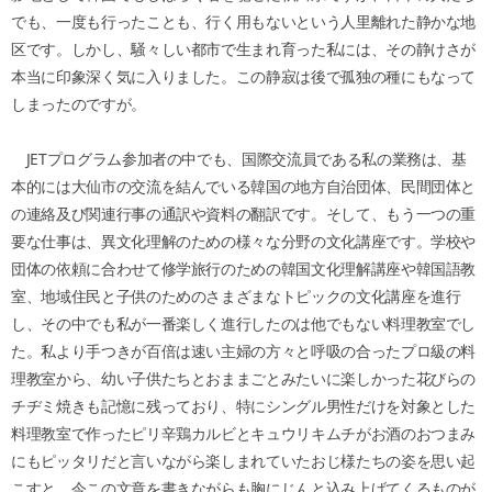
でも、一度も行ったことも、行く用もないという人里離れた静かな地
区です。しかし、騒々しい都市で生まれ育った私には、その静けさが
本当に印象深く気に入りました。この静寂は後で孤独の種にもなって
しまったのですが。
JETプログラム参加者の中でも、国際交流員である私の業務は、基
本的には大仙市の交流を結んでいる韓国の地方自治団体、民間団体と
の連絡及び関連行事の通訳や資料の翻訳です。そして、もう一つの重
要な仕事は、異文化理解のための様々な分野の文化講座です。学校や
団体の依頼に合わせて修学旅行のための韓国文化理解講座や韓国語教
室、地域住民と子供のためのさまざまなトピックの文化講座を進行
し、その中でも私が一番楽しく進行したのは他でもない料理教室でし
た。私より手つきが百倍は速い主婦の方々と呼吸の合ったプロ級の料
理教室から、幼い子供たちとおままごとみたいに楽しかった花びらの
チヂミ焼きも記憶に残っており、特にシングル男性だけを対象とした
料理教室で作ったピリ辛鶏カルビとキュウリキムチがお酒のおつまみ
にもピッタリだと言いながら楽しまれていたおじ様たちの姿を思い起
こすと、今この文章を書きながらも胸にじんと込み上げてくるものが