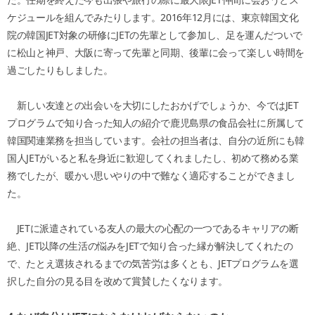
ケジュールを組んでみたりします。2016年12月には、東京韓国文化
院の韓国JET対象の研修にJETの先輩として参加し、足を運んだついで
に松山と神戸、大阪に寄って先輩と同期、後輩に会って楽しい時間を
過ごしたりもしました。
新しい友達との出会いを大切にしたおかげでしょうか、今ではJET
プログラムで知り合った知人の紹介で鹿児島県の食品会社に所属して
韓国関連業務を担当しています。会社の担当者は、自分の近所にも韓
国人JETがいると私を身近に歓迎してくれましたし、初めて務める業
務でしたが、暖かい思いやりの中で難なく適応することができまし
た。
JETに派遣されている友人の最大の心配の一つであるキャリアの断
絶、JET以降の生活の悩みをJETで知り合った縁が解決してくれたの
で、たとえ選抜されるまでの気苦労は多くとも、JETプログラムを選
択した自分の見る目を改めて賞賛したくなります。