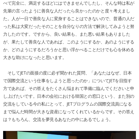
べて完全に、満足するほどにはできませんでしたし、そんな時は私が
先輩の言ったように善良な人だったら良かったのかと度々考えまし
た。人が一日で善良な人に変身することはできないので、普通の人だ
った私は大変だったそのことを自分なりの方法で解決してみようと努
力したのです。ですから、良い結果も、また悪い結果もありました
が、果たして善良な人であれば、このようにするか、あのようにする
か、どのようにするだろうかと思い浮かべることだけでも心を休める
大きな助けになったと思います。
そしてJETの面接の度に必ず聞かれた質問、「あなたはなぜ、日本
で国際交流という仕事をしようと思ったのか」についてJETを目指す
方であれば、その答えをたくさん悩まれて準備に臨んでくださいと申
し上げたいです。日本の会社における韓国との窓口という、また別の
交流をしている今の私にとって、JETプログラムの国際交流員になる
まで悩んだ時間が大きな資産になってくれているからです。その答え
は？もちろん、交流を夢見るあなたの中にあるでしょう。