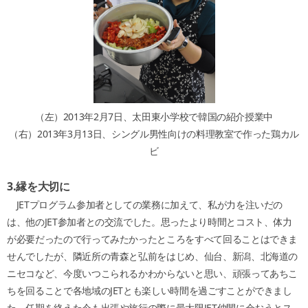
（左）2013年2月7日、太田東小学校で韓国の紹介授業中
（右）2013年3月13日、シングル男性向けの料理教室で作った鶏カル
ビ
3.
縁を大切に
JETプログラム参加者としての業務に加えて、私が力を注いだの
は、他のJET参加者との交流でした。思ったより時間とコスト、体力
が必要だったので行ってみたかったところをすべて回ることはできま
せんでしたが、隣近所の青森と弘前をはじめ、仙台、新潟、北海道の
ニセコなど、今度いつこられるかわからないと思い、頑張ってあちこ
ちを回ることで各地域のJETとも楽しい時間を過ごすことができまし
た。任期を終えた今も出張や旅行の際に最大限JET仲間に会おうとス