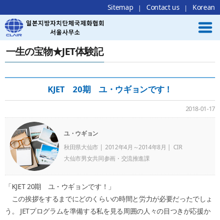
Local Navigation 바로가기
Contents 바로가기
Footer 바로가기
Sitemap
Contact us
Korean
一生の宝物★JET体験記
KJET 20期 ユ・ウギョンです！
2018-01-17
ユ・ウギョン
秋田県大仙市
2012年4月～2014年8月
CIR
大仙市男女共同参画・交流推進課
「KJET 20期 ユ・ウギョンです！」
この挨拶をするまでにどのくらいの時間と労力が必要だったでしょ
う。 JETプログラムを準備する私を見る周囲の人々の目つきが応援か