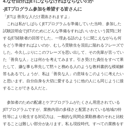
4.
なぜ自分はJETにならなければならないのか
-JET
プログラム参加を希望する皆さんに
「JETは 善良な人だけ選抜されますよ」
これは私がしばらくJETプログラムを準備していた当時、参加した
試験説明会でJETのためにどんな準備をすればいいかという質問に対
するJET経験者の回答でした。一理ある話のように聞こえながらも何
をどう準備すればよいのか、むしろ受験生を混乱に陥れるフレーズで
した。今久しぶりにこのフレーズを思い出して、その先輩が言ってい
た「善良な人」とは何かを考えてみます。引き受けた責任をすべて果
たして、嫌な事も率先して黙々と務める人のような教科書的な模範解
答もあるでしょうが、私は「善良な人」の意味をこのように考えたい
と思います。自分自身を大切に愛するように他の人にも同じように接
することができる人だと。
参加者のための配慮とケアプログラムがたくさん用意されている
JETプログラムですが、業務内容の多様さと配置されている地域の特
性等により発生する対応力は、一般的な民間企業勤務者のそれと比較
することは難しい部分があります。私も現役時代、すべての業務をす