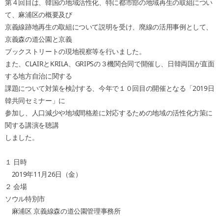
第４回目は、韓国の地域活性化、特に都市部の地域再生の取組につい
て、麻浦区の概要及び
京義線跡地再生の取組について説明を受け、廃線の活用事例として、
京義森の道公園と京義
ブックストリートの現地視察等を行いました。
また、CLAIRとKRILA、GRIPSの３機関合同で開催し、日韓両国が直面
する地方自治に関する
課題について対策を検討する、今年で１０回目の開催となる「2019日
韓共同セミナー」に
参加し、人口減少や地域間格差に対応するための地域の活性化方策に
関する講演を聴講
しました。
１ 日時
2019年11月26日（金）
２ 会場
ソウル特別市
麻浦区 京義線森の道公園管理事務所