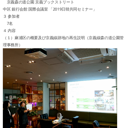
京義森の道公園 京義ブックストリート
中区 銀行会館 国際会議室 「2019日韓共同セミナー」
３ 参加者
7名
４ 内容
（１）麻浦区の概要及び京義線跡地の再生説明（京義線森の道公園管
理事務所）