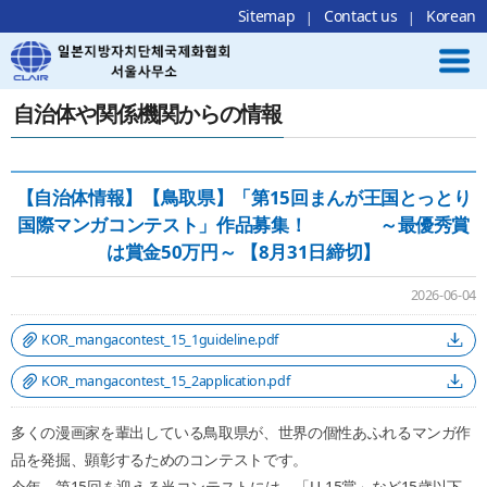
Local Navigation 바로가기
Contents 바로가기
Footer 바로가기
Sitemap
Contact us
Korean
自治体や関係機関からの情報
【自治体情報】【鳥取県】「第15回まんが王国とっとり
国際マンガコンテスト」作品募集！ ～最優秀賞
は賞金50万円～ 【8月31日締切】
2026-06-04
KOR_mangacontest_15_1guideline.pdf
KOR_mangacontest_15_2application.pdf
多くの漫画家を輩出している鳥取県が、世界の個性あふれるマンガ作
品を発掘、顕彰するためのコンテストです。
今年、第15回を迎える当コンテストには、「U-15賞」など15歳以下