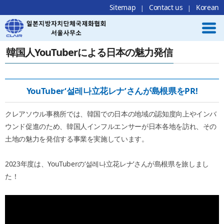
Local Navigation 바로가기
Contents 바로가기
Footer 바로가기
Sitemap
Contact us
Korean
韓国人YouTuberによる日本の魅力発信
YouTuber‘설레나立花レナ’さんが島根県をPR!
クレアソウル事務所では、韓国での日本の地域の認知度向上やインバ
ウンド促進のため、韓国人インフルエンサーが日本各地を訪れ、その
土地の魅力を発信する事業を実施しています。
2023年度は、YouTuberの‘설레나立花レナ’さんが島根県を旅しまし
た！