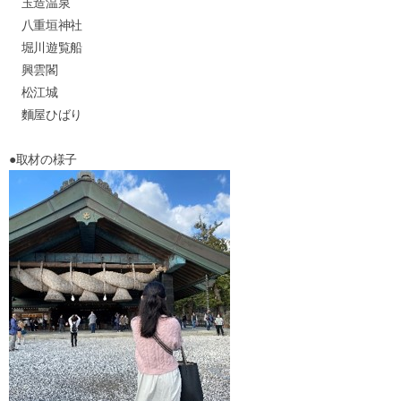
玉造温泉
八重垣神社
堀川遊覧船
興雲閣
松江城
麵屋ひばり
●取材の様子