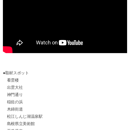
●取材スポット
看雲楼
出雲大社
神門通り
稲佐の浜
木綿街道
松江しんじ湖温泉駅
島根県立美術館