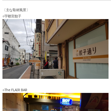
〔主な取材風景〕
○宇都宮餃子
○The FLAIR BAR