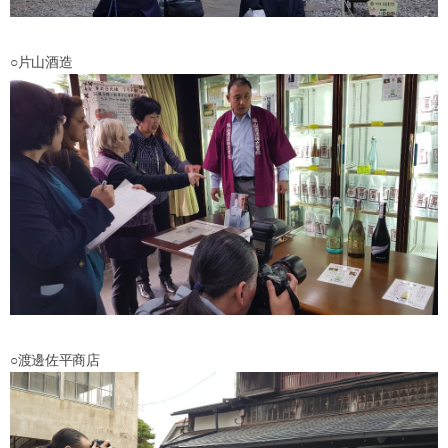
○片山酒造
○渡邊佐平商店