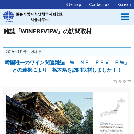
Local Navigation 바로가기
Contents 바로가기
Footer 바로가기
Sitemap
Contact us
Korean
雑誌『WINE REVIEW』の訪問取材
2019年1月号 ｜ 栃木県
韓国唯一のワイン関連雑誌「ＷＩＮＥ ＲＥＶＩＥＷ」
との連携により、栃木県を訪問取材しました！！
2018-12-27