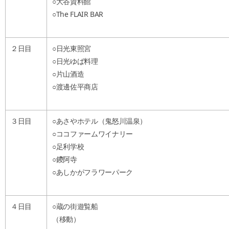
○大谷資料館
○The FLAIR BAR
２日目
○日光東照宮
○日光ゆば料理
○片山酒造
○渡邊佐平商店
〔日光
３日目
○あさやホテル（鬼怒川温泉）
○ココファームワイナリー
○足利学校
○鑁阿寺
○あしかがフラワーパーク
４日目
○蔵の街遊覧船
（移動）