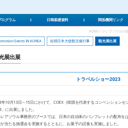
Local Navigation 바로가기
Contents 바로가기
Footer 바로가기
Tプログラム
日韓基礎資料
関係機関リンク
HOME > クレアソウルの取り組み 
omotion Events IN KOREA
在韓日本大使館主催行事
観光展出展
光展出展
トラベルショー2023
23年10月13日～15日にかけて、COEX（韓国を代表するコンベンショ
23」に出展しました。
レアソウル事務所のブースでは、日本の自治体のパンフレットの配布をは
どが当たる抽選会を実施するとともに、お菓子の試食も実施しました。