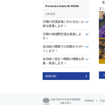
配
Promotion Events IN KOREA
ま
出前講座
日韓の交流促進に欠かせない人
材を派遣します！
日韓の地域間交流を推進しま
す！
自治体の韓国での活動をサポー
トします！
自治体に役立つ韓国の情報を収
集・発信します！
画面印刷
Home
Con