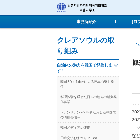
事務所紹介
JE
クレアソウルの取
Pr
り組み
観
自治体の魅力を韓国で発信しま
す！
韓国人YouTuberによる日本の魅力発
信
料理体験を通じた日本の地方の魅力発
信事業
20
トランドラン～SNSを活用した韓国で
の情報発信～
20
ク
韓国メディアの連携
な
日韓交流おまつり in Seoul