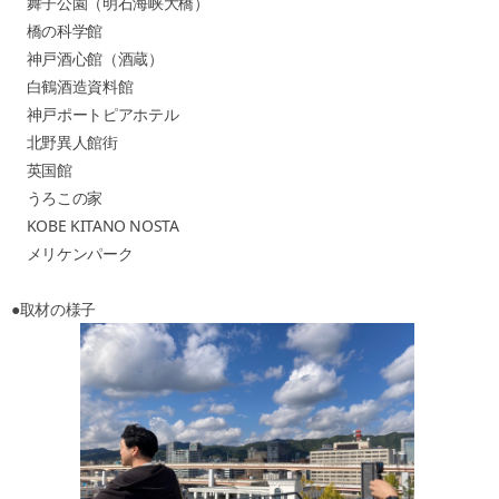
舞子公園（明石海峡大橋）
橋の科学館
神戸酒心館（酒蔵）
白鶴酒造資料館
神戸ポートピアホテル
北野異人館街
英国館
うろこの家
KOBE KITANO NOSTA
メリケンパーク
●取材の様子