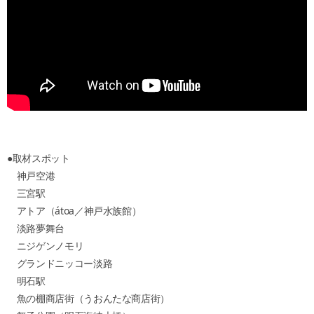
●取材スポット
神戸空港
三宮駅
アトア（átoa／神戸水族館）
淡路夢舞台
ニジゲンノモリ
グランドニッコー淡路
明石駅
魚の棚商店街（うおんたな商店街）