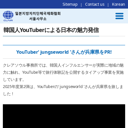
Local Navigation 바로가기
Contents 바로가기
Footer 바로가기
Sitemap
Contact us
Korean
韓国人YouTuberによる日本の魅力発信
YouTuber‘ jungseworld ’さんが兵庫県をPR!
クレアソウル事務所では、韓国人インフルエンサーが実際に地域の魅
力に触れ、YouTube等で旅行体験記を公開するタイアップ事業を実施
しています。
2025年度第2弾は、YouTuberの‘ jungseworld ’さんが兵庫県を旅しま
した！