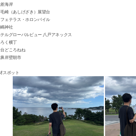
差海岸
毛崎（あしげざき）展望台
フェテラス・ホロンバイル
嶋神社
テルグローバルビュー 八戸アネックス
ろく横丁
台どころねね
鼻岸壁朝市
取材スポット