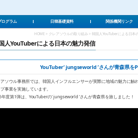
Local Navigation 바로가기
Contents 바로가기
Footer 바로가기
Tプログラム
日韓基礎資料
関係機関リンク
HOME > クレアソウルの取り組み > 韓国人YouTuberによる日本
国人YouTuberによる日本の魅力発信
YouTuber‘ jungseworld ’さんが青森県を
アソウル事務所では、韓国人インフルエンサーが実際に地域の魅力に触れ、
ップ事業を実施しています。
25年度第1弾は、YouTuberの‘ jungseworld ’さんが青森県を旅しました！