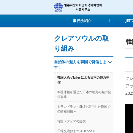
事務所紹介
JE
クレアソウルの取
韓
り組み
自治体の魅力を韓国で発信しま
す！
クレ
韓国人YouTuberによる日本の魅力発
信
ア
料理体験を通じた日本の地方の魅力発
20
信事業
トランドラン～SNSを活用した韓国で
の情報発信～
韓国メディアの連携
日韓交流おまつり in Seoul