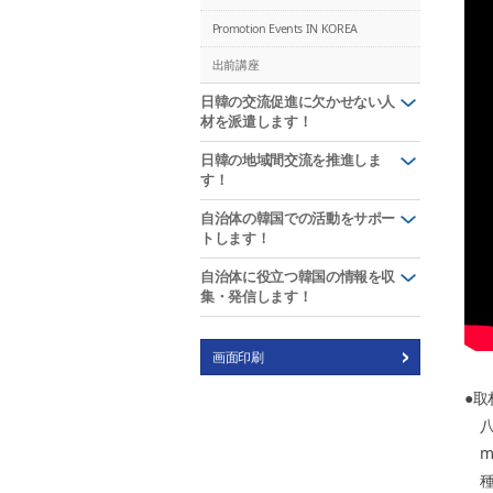
Promotion Events IN KOREA
出前講座
日韓の交流促進に欠かせない人
材を派遣します！
日韓の地域間交流を推進しま
す！
自治体の韓国での活動をサポー
トします！
自治体に役立つ韓国の情報を収
集・発信します！
画面印刷
●取
八
mi
種