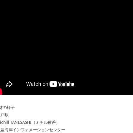
材の様子
戸駅
chill TANESASHI（ミチル種差）
差海岸インフォメーションセンター