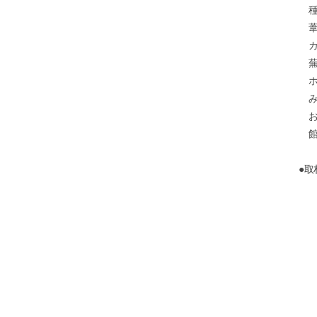
種
葦
カ
蕪
ホ
み
お
館
●