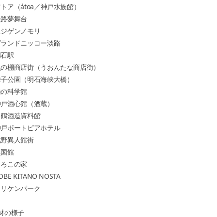
ア（átoa／神戸水族館）
路夢舞台
ジゲンノモリ
ランドニッコー淡路
石駅
の棚商店街（うおんたな商店街）
子公園（明石海峡大橋）
の科学館
戸酒心館（酒蔵）
鶴酒造資料館
戸ポートピアホテル
野異人館街
国館
ろこの家
BE KITANO NOSTA
リケンパーク
材の様子