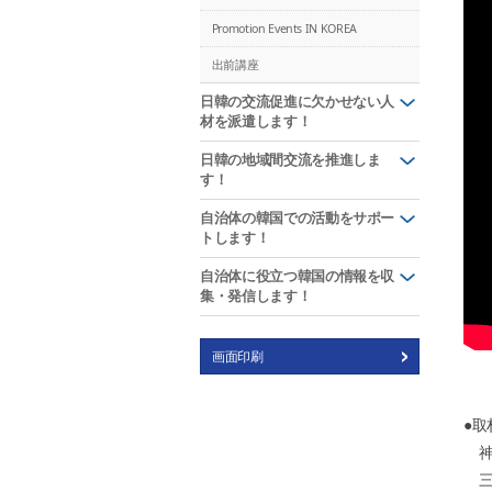
Promotion Events IN KOREA
出前講座
日韓の交流促進に欠かせない人
材を派遣します！
日韓の地域間交流を推進しま
す！
自治体の韓国での活動をサポー
トします！
自治体に役立つ韓国の情報を収
集・発信します！
画面印刷
●取
神
三