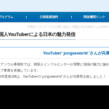
Local Navigation 바로가기
Contents 바로가기
Footer 바로가기
Tプログラム
日韓基礎資料
関係機関リンク
HOME > クレアソウルの取り組み > 韓国人YouTuberによる日本
国人YouTuberによる日本の魅力発信
YouTuber‘ jungseworld ’さんが
アソウル事務所では、韓国人インフルエンサーが実際に地域の魅力に触れ、
ップ事業を実施しています。
25年度第2弾は、YouTuberの‘ jungseworld ’さんが兵庫県を旅しました！