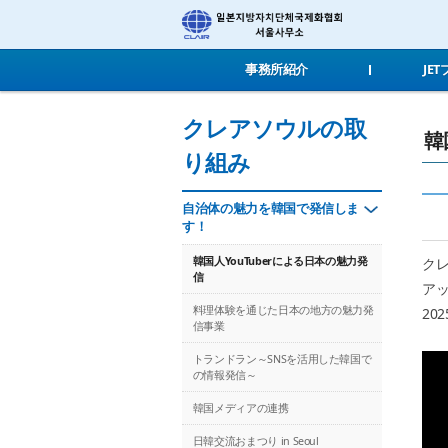
事務所紹介
JE
クレアソウルの取
韓
り組み
自治体の魅力を韓国で発信しま
す！
クレ
韓国人YouTuberによる日本の魅力発
信
ア
料理体験を通じた日本の地方の魅力発
20
信事業
トランドラン～SNSを活用した韓国で
の情報発信～
韓国メディアの連携
日韓交流おまつり in Seoul