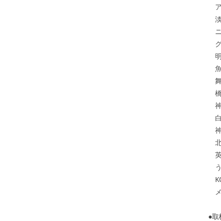
アト
淡
ニ
グ
明
魚
舞
橋
神
白
神
北
英
う
KO
メ
●取