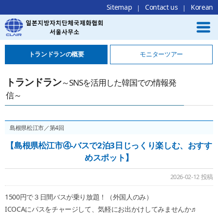
Local Navigation 바로가기
Contents 바로가기
Footer 바로가기
Sitemap
Contact us
Korean
トランドランの概要
モニターツアー
トランドラン
～SNSを活用した韓国での情報発
信～
島根県松江市／第4回
【島根県松江市④-バスで2泊3日じっくり楽しむ、おすす
めスポット】
2026-02-12 投稿
1500円で３日間バスが乗り放題！（外国人のみ）
ICOCAにパスをチャージして、気軽にお出かけしてみませんか♬