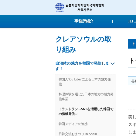
事務所紹介
JE
クレアソウルの取
ト
り組み
ト
自治体の魅力を韓国で発信しま
す！
韓国人YouTuberによる日本の魅力発
長
信
料理体験を通じた日本の地方の魅力発
信事業
トランドラン～SNSを活用した韓国で
の情報発信～
美
ス
韓国メディアの連携
し
日韓交流おまつり in Seoul