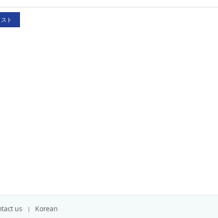
リスト
tact us
Korean
関係機関リンク