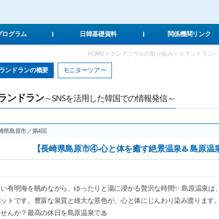
Local Navigation 바로가기
Contents 바로가기
Footer 바로가기
Tプログラム
日韓基礎資料
関係機関リンク
HOME > クレアソウルの取り組み > トランドラン
ランドランの概要
モニターツアー
ランドラン
～SNSを活用した韓国での情報発信～
崎県島原市／第4回
【長崎県島原市④-心と体を癒す絶景温泉♨️ 島原
しい有明海を眺めながら、ゆったりと湯に浸かる贅沢な時間✨ 島原温泉は
ポットです。豊富な泉質と雄大な景色が、心と体にじんわり染み渡ります
ませんか？最高の休日を島原温泉で♨