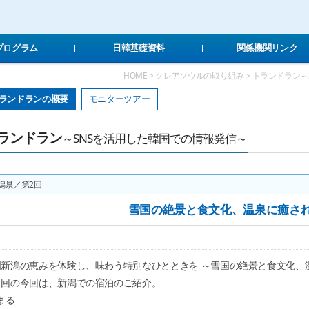
Local Navigation 바로가기
Contents 바로가기
Footer 바로가기
Tプログラム
日韓基礎資料
関係機関リンク
HOME > クレアソウルの取り組み > トランドラン
ランドランの概要
モニターツアー
ランドラン
～SNSを活用した韓国での情報発信～
潟県／第2回
雪国の絶景と食文化、温泉に癒さ
国新潟の恵みを体験し、味わう特別なひとときを ～雪国の絶景と食文化、
２回の今回は、新潟での宿泊のご紹介。
まる