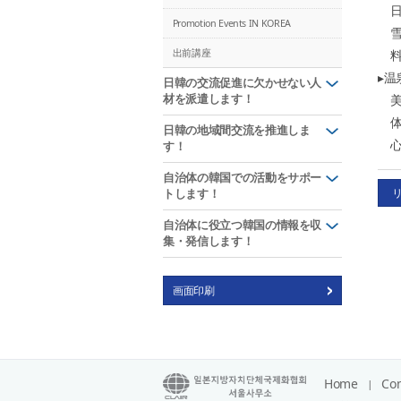
日
Promotion Events IN KOREA
雪
料
出前講座
▸温
日韓の交流促進に欠かせない人
美
材を派遣します！
体
日韓の地域間交流を推進しま
心
す！
自治体の韓国での活動をサポー
トします！
自治体に役立つ韓国の情報を収
集・発信します！
画面印刷
Home
Con